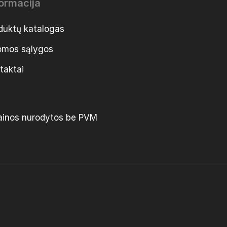
formacija
duktų katalogas
mos sąlygos
taktai
ainos nurodytos be PVM