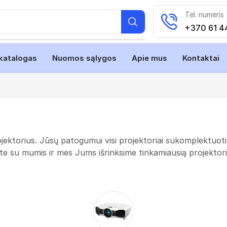
Tel. numeris
+370 61 4
katalogas
Nuomos sąlygos
Apie mus
Kontaktai
torius. Jūsų patogumui visi projektoriai sukomplektuoti s
ite su mumis ir mes Jums išrinksime tinkamiausią projektori