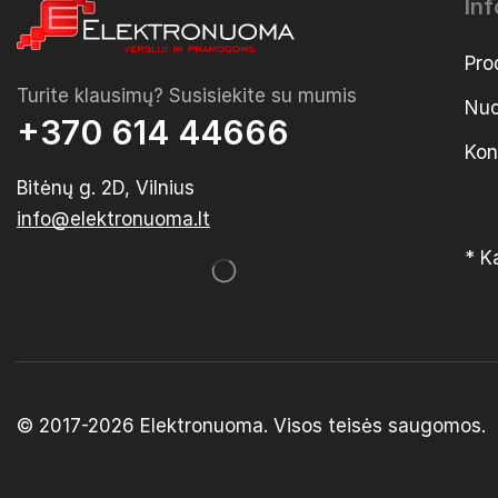
In
Pro
Turite klausimų? Susisiekite su mumis
Nuo
+370 614 44666
Kon
Bitėnų g. 2D, Vilnius
info@elektronuoma.lt
* K
© 2017-2026
Elektronuoma
. Visos teisės saugomos.