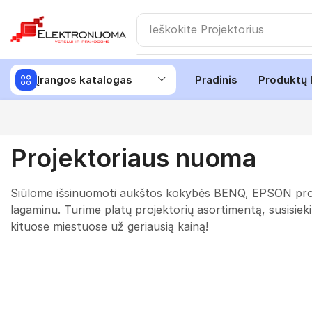
Ieškokite
Projektorius
Įrangos katalogas
Pradinis
Produktų 
Projektoriaus nuoma
Siūlome išsinuomoti aukštos kokybės BENQ, EPSON projek
lagaminu. Turime platų projektorių asortimentą, susisiek
kituose miestuose už geriausią kainą!