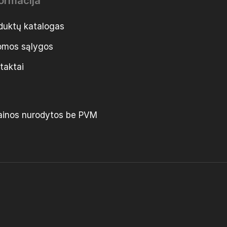
formacija
duktų katalogas
mos sąlygos
taktai
ainos nurodytos be PVM