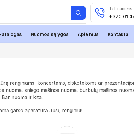
Tel. numeris
+370 61 4
katalogas
Nuomos sąlygos
Apie mus
Kontaktai
atūrą renginiams, koncertams, diskotekoms ar prezentacij
s nuoma, sniego mašinos nuoma, burbulų mašinos nuoma,
Bar nuoma ir kita.
kamą garso aparatūrą Jūsų renginiui!