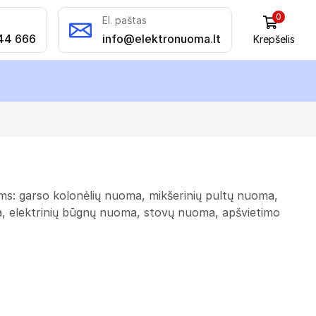
0
El. paštas
44 666
info@elektronuoma.lt
Krepšelis
oms: garso kolonėlių nuoma, mikšerinių pultų nuoma,
 elektrinių būgnų nuoma, stovų nuoma, apšvietimo