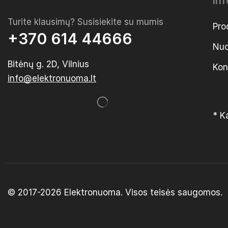
In
Turite klausimų? Susisiekite su mumis
Pro
+370 614 44666
Nuo
Bitėnų g. 2D, Vilnius
Kon
info@elektronuoma.lt
* K
© 2017-2026
Elektronuoma
. Visos teisės saugomos.