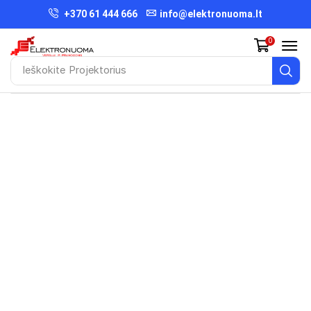
+370 61 444 666
info@elektronuoma.lt
0
Ieškokite
Projektorius