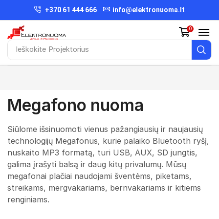
+370 61 444 666
info@elektronuoma.lt
0
Ieškokite
Projektorius
Megafono nuoma
Siūlome išsinuomoti vienus pažangiausių ir naujausių
technologijų Megafonus, kurie palaiko Bluetooth ryšį,
nuskaito MP3 formatą, turi USB, AUX, SD jungtis,
galima įrašyti balsą ir daug kitų privalumų. Mūsų
megafonai plačiai naudojami šventėms, piketams,
streikams, mergvakariams, bernvakariams ir kitiems
renginiams.