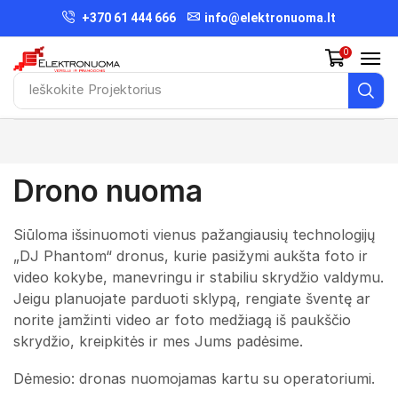
+370 61 444 666
info@elektronuoma.lt
0
Ieškokite
Projektorius
Drono nuoma
Siūloma išsinuomoti vienus pažangiausių technologijų
„DJ Phantom“ dronus, kurie pasižymi aukšta foto ir
video kokybe, manevringu ir stabiliu skrydžio valdymu.
Jeigu planuojate parduoti sklypą, rengiate šventę ar
norite įamžinti video ar foto medžiagą iš paukščio
skrydžio, kreipkitės ir mes Jums padėsime.
Dėmesio: dronas nuomojamas kartu su operatoriumi.