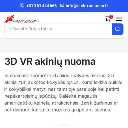
+370 61 444 666
info@elektronuoma.lt
0
Ieškokite
Projektorius
3D VR akinių nuoma
Siūlome išsinuomoti virtualios realybės akinius. 3D
akiniai turi aukštos kokybės lęšius, kurie leidžia puikiai
ir kokybiškai matyti net tamsioje patalpoje bei patirti
nepakartojamų įspūdžių. Galėsite mėgautis
amerikietiškų kalnelių atrakcionais, žaisti žaidimus ar
net dainuoti kartu su muzikos grupe ant scenos.