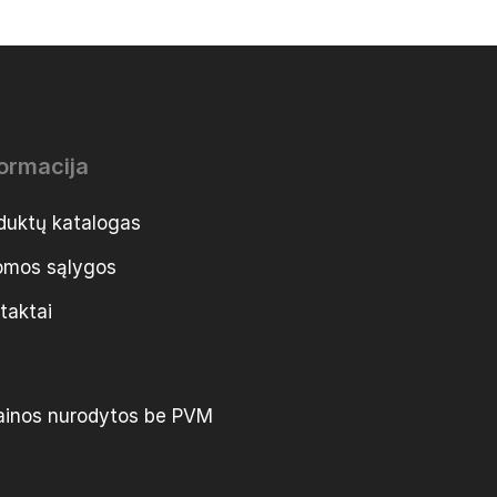
formacija
duktų katalogas
mos sąlygos
taktai
ainos nurodytos be PVM