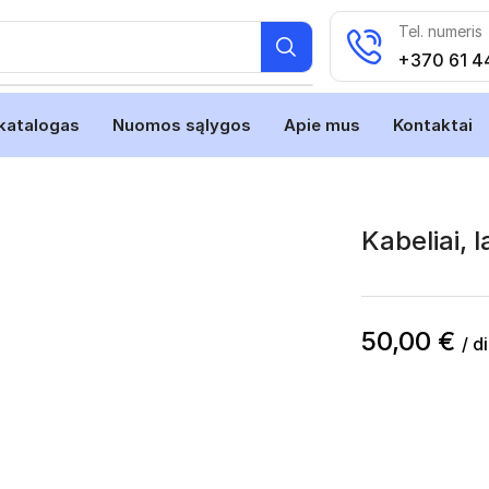
Tel. numeris
+370 61 4
katalogas
Nuomos sąlygos
Apie mus
Kontaktai
Kabeliai, 
50,00
€
/ d