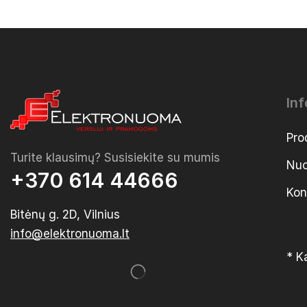
In
Pro
Turite klausimų? Susisiekite su mumis
Nuo
+370 614 44666
Kon
Bitėnų g. 2D, Vilnius
info@elektronuoma.lt
* K