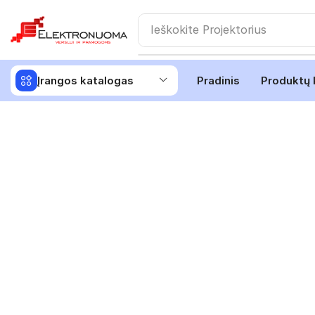
Ieškokite
Projektorius
Įrangos katalogas
Pradinis
Produktų 