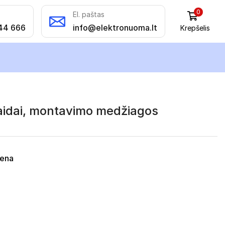
0
El. paštas
44 666
info@elektronuoma.lt
Krepšelis
laidai, montavimo medžiagos
iena