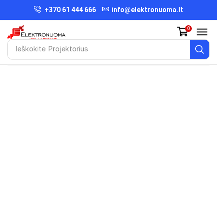
+370 61 444 666
info@elektronuoma.lt
0
Ieškokite
Projektorius