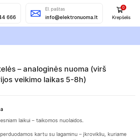
0
El. paštas
44 666
info@elektronuoma.lt
Krepšelis
telės – analoginės nuoma (virš
jos veikimo laikas 5-8h)
na
esniam laikui – taikomos nuolaidos.
 perduodamos kartu su lagaminu – įkrovikliu, kuriame