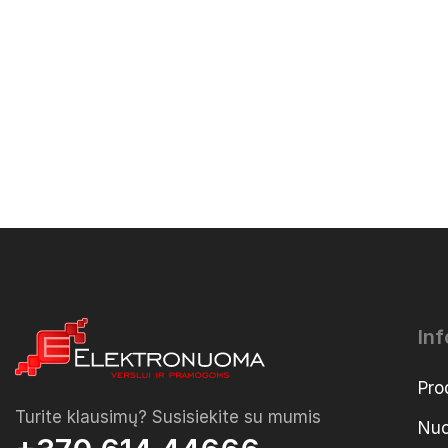
In
Pro
Turite klausimų? Susisiekite su mumis
Nuo