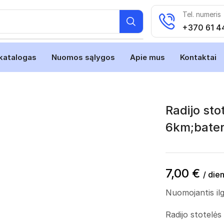
Tel. numeris
+370 61 4
katalogas
Nuomos sąlygos
Apie mus
Kontaktai
Radijo sto
6km;bateri
7,00
€
/ die
Nuomojantis ilg
Radijo stotelės