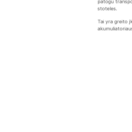
patogu transpor
stoteles.
Tai yra greito 
akumuliatoriaus