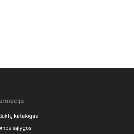
formacija
duktų katalogas
mos sąlygos