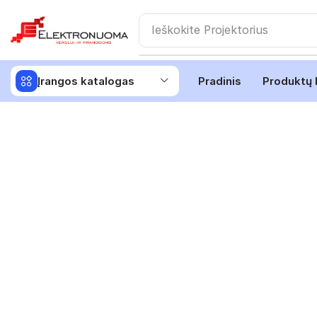
Ieškokite
Projektorius
Įrangos katalogas
Pradinis
Produktų 