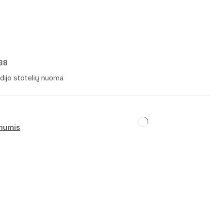
38
dijo stotelių nuoma
 mumis