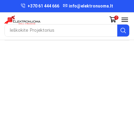
+370 61 444 666
info@elektronuoma.lt
0
Ieškokite
Projektorius