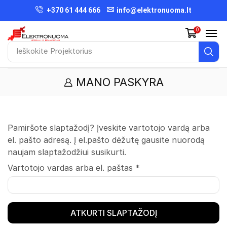
+370 61 444 666
info@elektronuoma.lt
0
Ieškokite
Projektorius
MANO PASKYRA
Pamiršote slaptažodį? Įveskite vartotojo vardą arba
el. pašto adresą. Į el.pašto dėžutę gausite nuorodą
naujam slaptažodžiui susikurti.
Vartotojo vardas arba el. paštas
*
ATKURTI SLAPTAŽODĮ